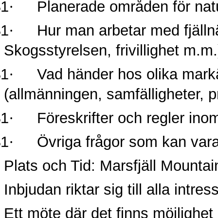
$1
·
Planerade områden för nat
$1
·
Hur man arbetar med fjäl
Skogsstyrelsen, frivillighet m.m.
$1
·
Vad händer hos olika mark
(allmänningen, samfälligheter, p
$1
·
Föreskrifter och regler ino
$1
·
Övriga frågor som kan vara
Plats och Tid: Marsfjäll Mountai
Inbjudan riktar sig till alla intre
Ett möte där det finns möjlighe