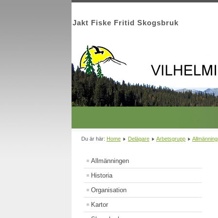
Jakt Fiske Fritid Skogsbruk
Du är här:
Home
Delägare
Arbetsgrupp
Allmännin
Allmänningen
Historia
Organisation
Kartor