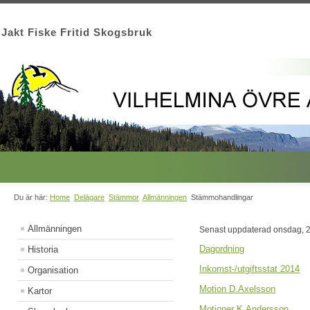
Jakt Fiske Fritid Skogsbruk
Du är här:
Home
Delägare
Stämmor
Allmänningen
Stämmohandlingar
Allmänningen
Senast uppdaterad onsdag, 
Dagordning
Historia
Inkomst-/utgiftsstat 2014
Organisation
Motion D.Axelsson
Kartor
Motioner K.Andersson