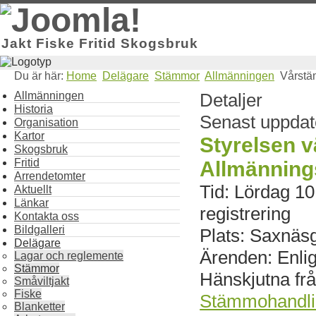
Jakt Fiske Fritid Skogsbruk
Du är här:
Home
Delägare
Stämmor
Allmänningen
Vårstä
Allmänningen
Detaljer
Historia
Senast uppdate
Organisation
Kartor
Styrelsen v
Skogsbruk
Fritid
Allmännin
Arrendetomter
Tid: Lördag 10 
Aktuellt
Länkar
registrering
Kontakta oss
Bildgalleri
Plats: Saxnäsg
Delägare
Ärenden: Enlig
Lagar och reglemente
Stämmor
Hänskjutna frå
Småviltjakt
Fiske
Stämmohandli
Blanketter