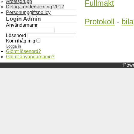
Fullmakt
Arbetsgrupp
Delägarundersökning 2012
Personuppgiftspolicy
Login Admin
Protokoll
-
bil
Användarnamn
Lösenord
Kom ihåg mig
Glömt lösenord?
Glömt användarnamn?
Powe