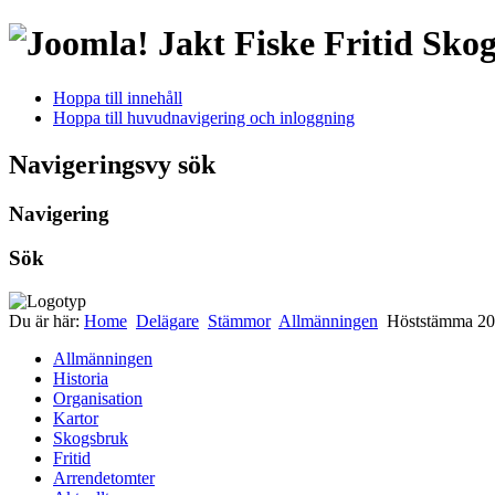
Jakt Fiske Fritid Sko
Hoppa till innehåll
Hoppa till huvudnavigering och inloggning
Navigeringsvy sök
Navigering
Sök
Du är här:
Home
Delägare
Stämmor
Allmänningen
Höststämma 20
Allmänningen
Historia
Organisation
Kartor
Skogsbruk
Fritid
Arrendetomter