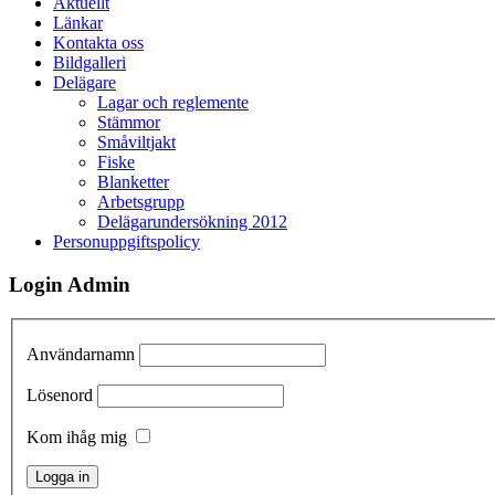
Aktuellt
Länkar
Kontakta oss
Bildgalleri
Delägare
Lagar och reglemente
Stämmor
Småviltjakt
Fiske
Blanketter
Arbetsgrupp
Delägarundersökning 2012
Personuppgiftspolicy
Login Admin
Användarnamn
Lösenord
Kom ihåg mig