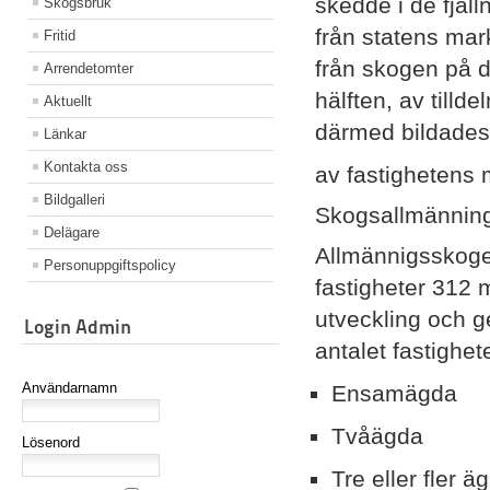
skedde i de fjäll
Skogsbruk
från statens mark
Fritid
från skogen på d
Arrendetomter
hälften, av till
Aktuellt
därmed bildades
Länkar
Kontakta oss
av fastighetens 
Bildgalleri
Skogsallmänninga
Delägare
Allmännigsskogen
Personuppgiftspolicy
fastigheter 312 
utveckling och g
Login Admin
antalet fastig­he
Användarnamn
Ensamägda 
Tvåägda 9
Lösenord
Tre eller fler 