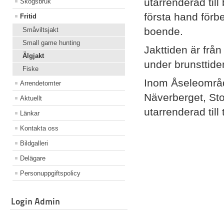
utarrenderad till
Skogsbruk
första hand för
Fritid
boende.
Småviltsjakt
Small game hunting
Jakttiden är från
Älgjakt
under brunsttide
Fiske
Inom Åseleområde
Arrendetomter
Näverberget, St
Aktuellt
utarrenderad till 
Länkar
Kontakta oss
Bildgalleri
Delägare
Personuppgiftspolicy
Login Admin